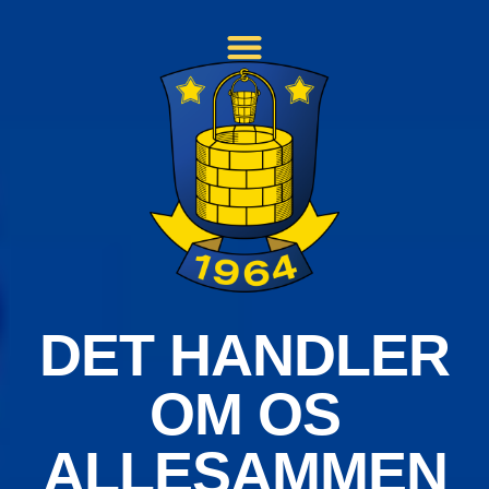
DET HANDLER
OM OS
ALLESAMMEN