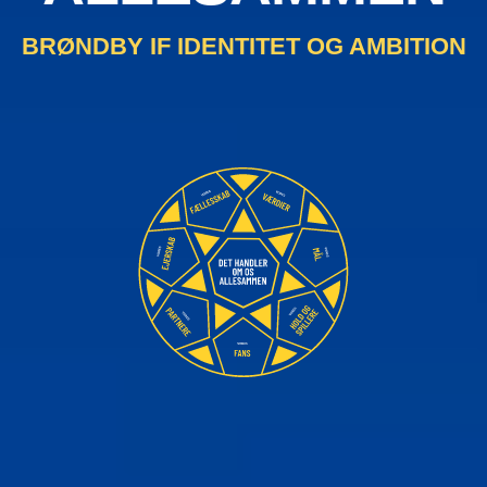
BRØNDBY IF IDENTITET OG AMBITION